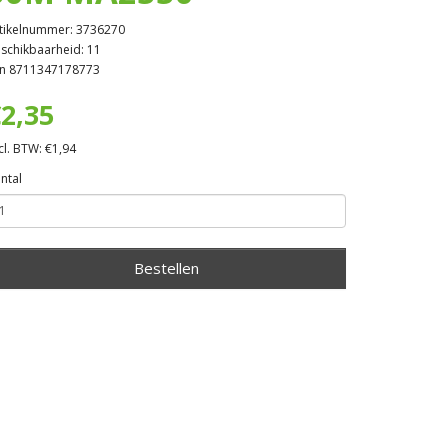
tikelnummer: 3736270
schikbaarheid: 11
n 8711347178773
2,35
cl. BTW: €1,94
ntal
Bestellen