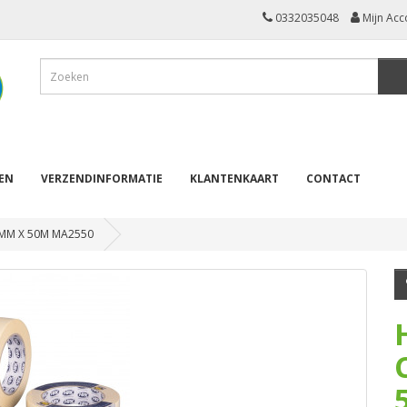
0332035048
Mijn Acc
REN
VERZENDINFORMATIE
KLANTENKAART
CONTACT
MM X 50M MA2550