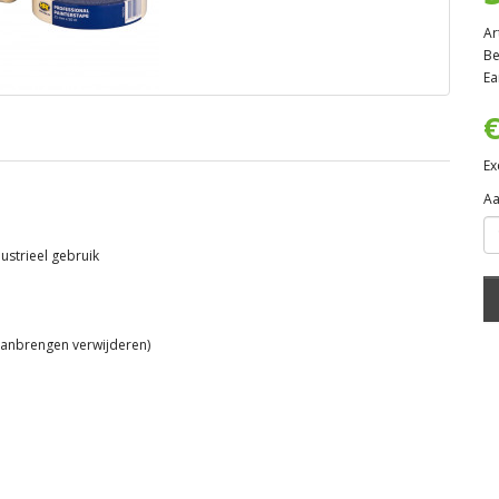
Ar
Be
Ea
€
Ex
Aa
ustrieel gebruik
 aanbrengen verwijderen)