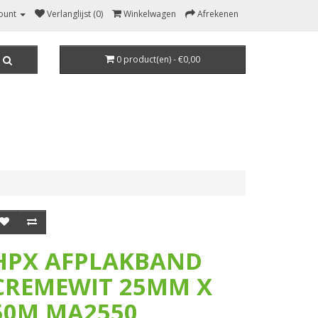
ount
Verlanglijst (0)
Winkelwagen
Afrekenen
0 product(en) - €0,00
HPX AFPLAKBAND
CREMEWIT 25MM X
50M MA2550