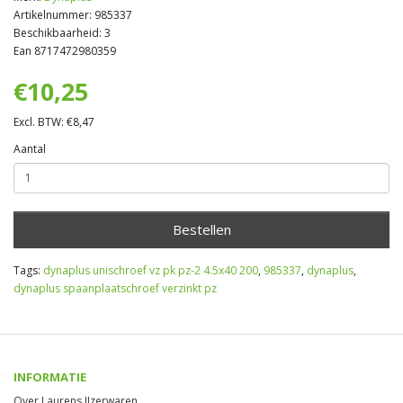
Artikelnummer: 985337
Beschikbaarheid: 3
Ean 8717472980359
€10,25
Excl. BTW: €8,47
Aantal
Bestellen
Tags:
dynaplus unischroef vz pk pz-2 4.5x40 200
,
985337
,
dynaplus
,
dynaplus spaanplaatschroef verzinkt pz
INFORMATIE
Over Laurens IJzerwaren