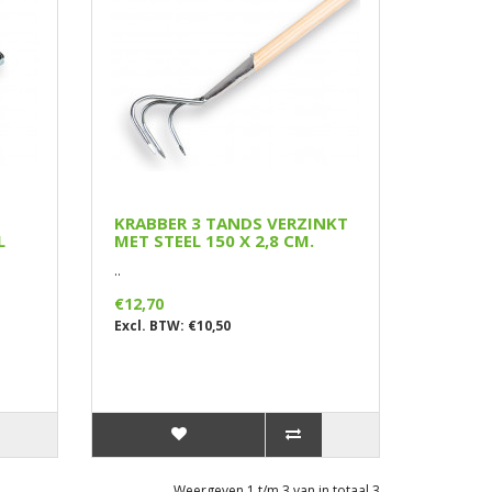
KRABBER 3 TANDS VERZINKT
L
MET STEEL 150 X 2,8 CM.
..
€12,70
Excl. BTW: €10,50
Weergeven 1 t/m 3 van in totaal 3