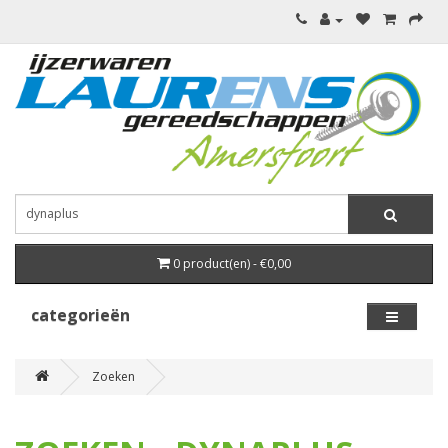
0 product(en) - €0,00
categorieën
Zoeken