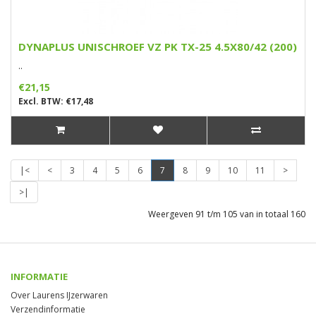
DYNAPLUS UNISCHROEF VZ PK TX-25 4.5X80/42 (200)
..
€21,15
Excl. BTW: €17,48
|<
<
3
4
5
6
7
8
9
10
11
>
>|
Weergeven 91 t/m 105 van in totaal 160
INFORMATIE
Over Laurens IJzerwaren
Verzendinformatie