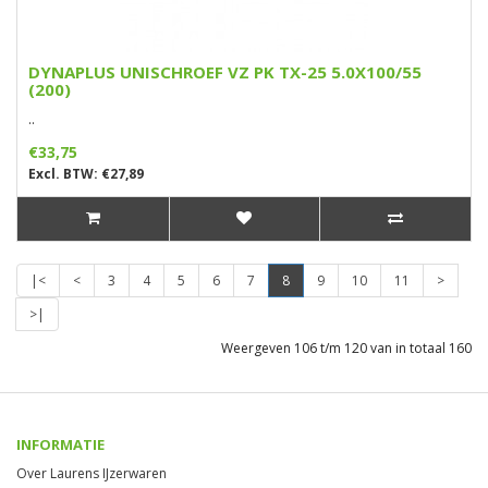
DYNAPLUS UNISCHROEF VZ PK TX-25 5.0X100/55
(200)
..
€33,75
Excl. BTW: €27,89
|<
<
3
4
5
6
7
8
9
10
11
>
>|
Weergeven 106 t/m 120 van in totaal 160
INFORMATIE
Over Laurens IJzerwaren