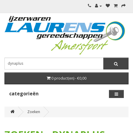
0 product(en) - €0,00
categorieën
Zoeken