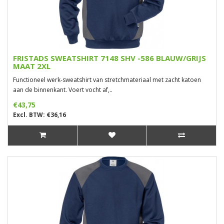
FRISTADS SWEATSHIRT 7148 SHV -586 BLAUW/GRIJS
MAAT 2XL
Functioneel werk-sweatshirt van stretchmateriaal met zacht katoen
aan de binnenkant. Voert vocht af,..
€43,75
Excl. BTW: €36,16