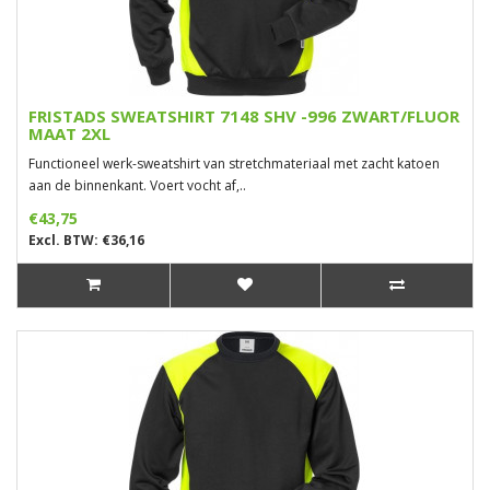
FRISTADS SWEATSHIRT 7148 SHV -996 ZWART/FLUOR
MAAT 2XL
Functioneel werk-sweatshirt van stretchmateriaal met zacht katoen
aan de binnenkant. Voert vocht af,..
€43,75
Excl. BTW: €36,16