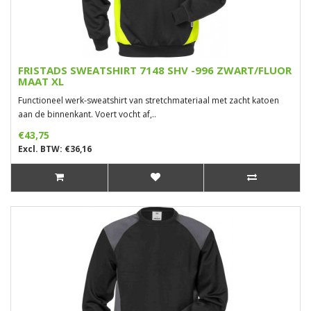
FRISTADS SWEATSHIRT 7148 SHV -996 ZWART/FLUOR
MAAT XL
Functioneel werk-sweatshirt van stretchmateriaal met zacht katoen
aan de binnenkant. Voert vocht af,..
€43,75
Excl. BTW: €36,16