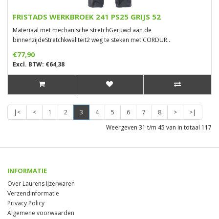
FRISTADS WERKBROEK 241 PS25 GRIJS 52
Materiaal met mechanische stretchGeruwd aan de
binnenzijdeStretchkwaliteit2 weg te steken met CORDUR..
€77,90
Excl. BTW: €64,38
|<
<
1
2
3
4
5
6
7
8
>
>|
Weergeven 31 t/m 45 van in totaal 117
INFORMATIE
Over Laurens IJzerwaren
Verzendinformatie
Privacy Policy
Algemene voorwaarden