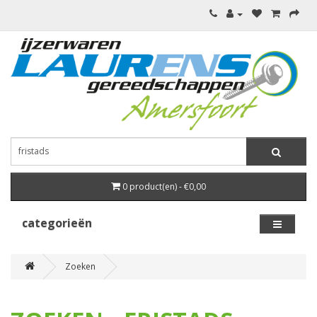
0 product(en) - €0,00
categorieën
Zoeken