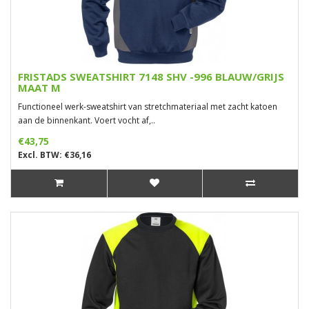
FRISTADS SWEATSHIRT 7148 SHV -996 BLAUW/GRIJS
MAAT M
Functioneel werk-sweatshirt van stretchmateriaal met zacht katoen
aan de binnenkant. Voert vocht af,..
€43,75
Excl. BTW: €36,16