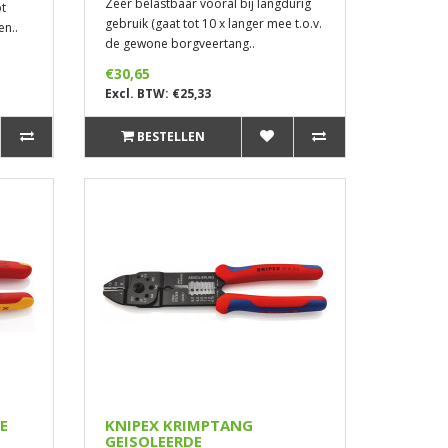
Zeer belastbaar vooral bij langdurig
pt
gebruik (gaat tot 10 x langer mee t.o.v.
en..
de gewone borgveertang..
€30,65
Excl. BTW: €25,33
BESTELLEN
VDE
KNIPEX KRIMPTANG
GEISOLEERDE