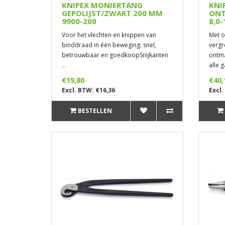
KNIPEX MONIERTANG
KNI
GEPOLIJST/ZWART 200 MM
ONT
9900-200
8,0
Voor het vlechten en knippen van
Met o
binddraad in één beweging: snel,
vergr
betrouwbaar en goedkoopSnijkanten
ontma
..
alle 
€19,80
€40,
Excl. BTW: €16,36
Excl.
BESTELLEN