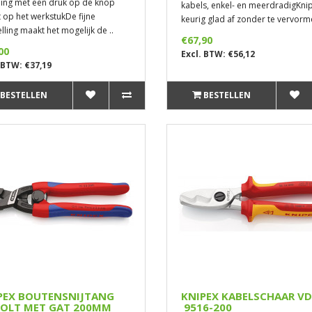
lling met een druk op de knop
kabels, enkel- en meerdradigKni
t op het werkstukDe fijne
keurig glad af zonder te vervorm
lling maakt het mogelijk de ..
€67,90
00
Excl. BTW: €56,12
 BTW: €37,19
BESTELLEN
BESTELLEN
PEX BOUTENSNIJTANG
KNIPEX KABELSCHAAR 
OLT MET GAT 200MM
9516-200