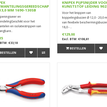
PEX
KNIPEX PIJPSNIJDER VOO
MANTELINGSGEREEDSCHAP
KUNSTSTOF LEIDING 902
-13,0 MM 1690-130SB
Voor het knippen van
peningsveer en
koppelingsbuizen Ø 12,0 - 20,0 
endelingGeschikt voor het
van flexibele beschermingsbuize
ntelen en isolatiestrippen van
18,0 - ..
gangbare..
€129,00
15
Excl. BTW: €106,61
 BTW: €33,18
BESTELLEN
BESTELLEN