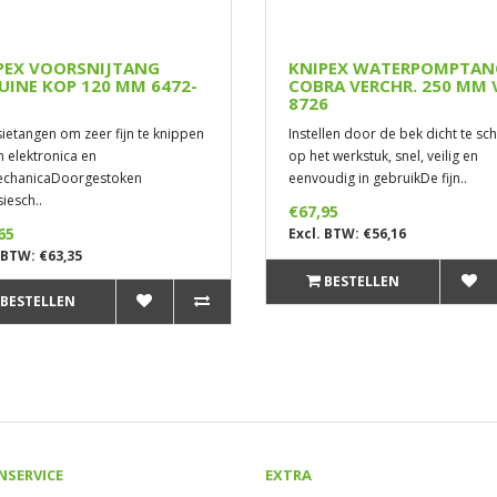
PEX VOORSNIJTANG
KNIPEX WATERPOMPTAN
UINE KOP 120 MM 6472-
COBRA VERCHR. 250 MM 
8726
sietangen om zeer fijn te knippen
Instellen door de bek dicht te sc
in elektronica en
op het werkstuk, snel, veilig en
echanicaDoorgestoken
eenvoudig in gebruikDe fijn..
iesch..
€67,95
65
Excl. BTW: €56,16
 BTW: €63,35
BESTELLEN
BESTELLEN
NSERVICE
EXTRA