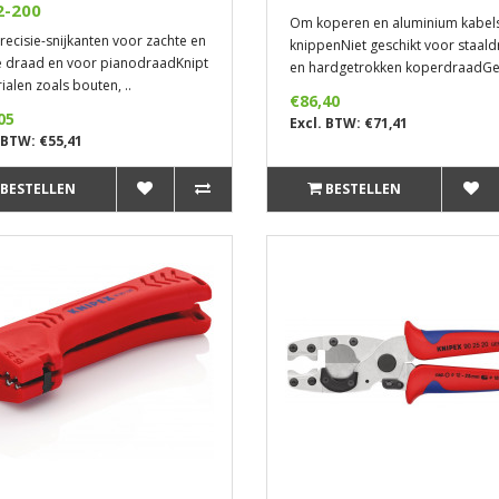
2-200
Om koperen en aluminium kabels
recisie-snijkanten voor zachte en
knippenNiet geschikt voor staal
 draad en voor pianodraadKnipt
en hardgetrokken koperdraadGe
ialen zoals bouten, ..
€86,40
05
Excl. BTW: €71,41
 BTW: €55,41
BESTELLEN
BESTELLEN