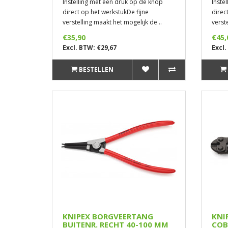
Instelling met een druk op de knop
Inste
direct op het werkstukDe fijne
direc
verstelling maakt het mogelijk de ..
verste
€35,90
€45,
Excl. BTW: €29,67
Excl.
BESTELLEN
KNIPEX BORGVEERTANG
KNI
BUITENR. RECHT 40-100 MM
COB