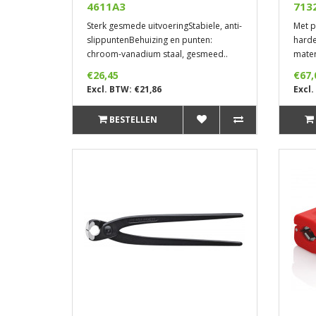
4611A3
713
Sterk gesmede uitvoeringStabiele, anti-
Met p
slippuntenBehuizing en punten:
harde
chroom-vanadium staal, gesmeed..
mater
€26,45
€67,
Excl. BTW: €21,86
Excl.
BESTELLEN