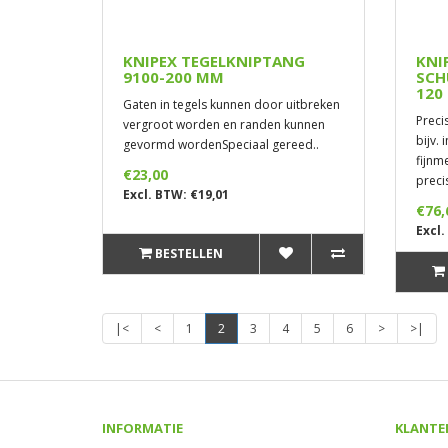
KNIPEX TEGELKNIPTANG
KNI
9100-200 MM
SCH
120
Gaten in tegels kunnen door uitbreken
Preci
vergroot worden en randen kunnen
bijv. 
gevormd wordenSpeciaal gereed..
fijnm
€23,00
precis
Excl. BTW: €19,01
€76,
Excl.
BESTELLEN
|<
<
1
2
3
4
5
6
>
>|
INFORMATIE
KLANTE