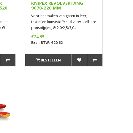
R
KNIPEX REVOLVERTANG
520
9070-220 MM
Voor het maken van gaten in leer,
mm en
textiel en kunststofMet 6 verwisselbare
n Ø
ponspijpjes, Ø 2,0/2,5/3,0..
€24,95
Excl. BTW: €20,62
BESTELLEN