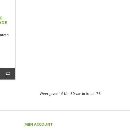
G
VDE
huiven
Weergeven 16 t/m 30 van in totaal 78
MIJN ACCOUNT