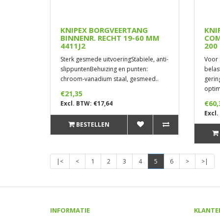
KNIPEX BORGVEERTANG
KNI
BINNENR. RECHT 19-60 MM
COM
4411J2
200
Sterk gesmede uitvoeringStabiele, anti-
Voor 
slippuntenBehuizing en punten:
belas
chroom-vanadium staal, gesmeed..
gerin
optim
€21,35
€60,
Excl. BTW: €17,64
Excl.
BESTELLEN
|<
<
1
2
3
4
5
6
>
>|
INFORMATIE
KLANTE