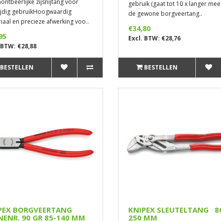
ontbeerlijke zijsnijtang voor
gebruik (gaat tot 10 x langer mee 
ijdig gebruikHoogwaardig
de gewone borgveertang..
iaal en precieze afwerking voo..
€34,80
95
Excl. BTW: €28,76
 BTW: €28,88
BESTELLEN
BESTELLEN
PEX BORGVEERTANG
KNIPEX SLEUTELTANG 8
NENR. 90 GR 85-140 MM
250 MM