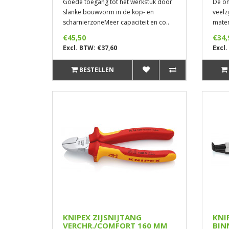
Goede toegang tot het werkstuk door
De on
slanke bouwvorm in de kop- en
veelz
scharnierzoneMeer capaciteit en co..
mater
€45,50
€34,
Excl. BTW: €37,60
Excl.
BESTELLEN
KNIPEX ZIJSNIJTANG
KNI
VERCHR./COMFORT 160 MM
BIN