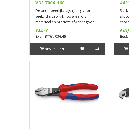
VDE 7006-160
442
De onontbeerlijke zijsnijtang voor
Sterk
veelzijdig gebruikHoogwaardig
slipp
materiaal en precieze afwerking voo..
chroo
€44,10
€43,
Excl. BTW: €36,45
Excl.
BESTELLEN