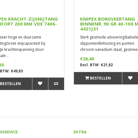
PEX KRACHT-ZIJSNIJTANG
KNIPEX BORGVEERTANG
FORT 200 MM VDE 7406-
BINNENR. 90 GR 40-100 
4421J31
zeer hoge en duurzame
Sterk gesmede uitvoeringStabiele,
tingGrote snijcapaciteit bij
slippuntenBehuizing en punten:
ge krachtinspanning door
chroom-vanadium staal, gesmeed
ale ..
€26,40
30
Excl. BTW: €21,82
 BTW: €49,83
BESTELLEN
BESTELLEN
NSERVICE
EXTRA