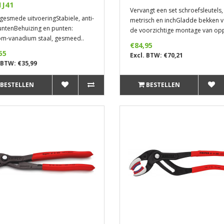
1J41
Vervangt een set schroefsleutels,
 gesmede uitvoeringStabiele, anti-
metrisch en inchGladde bekken 
untenBehuizing en punten:
de voorzichtige montage van opp
m-vanadium staal, gesmeed..
€84,95
55
Excl. BTW: €70,21
 BTW: €35,99
BESTELLEN
BESTELLEN