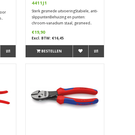
4411J1
Sterk gesmede uitvoeringStabiele, anti-
voor
slippuntenBehuizing en punten:
..
chroom-vanadium staal, gesmeed..
€19,90
Excl. BTW: €16,45
BESTELLEN