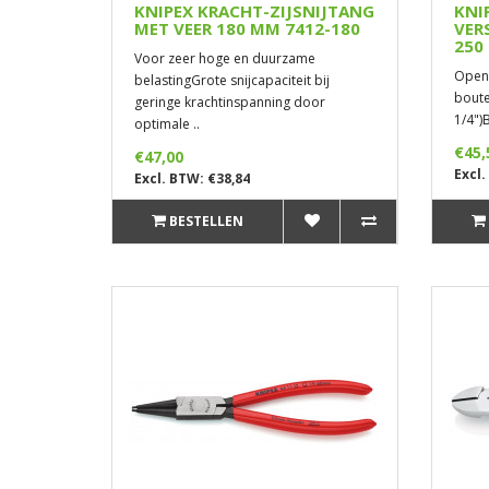
KNIPEX KRACHT-ZIJSNIJTANG
KNI
MET VEER 180 MM 7412-180
VER
250
Voor zeer hoge en duurzame
Openi
belastingGrote snijcapaciteit bij
boute
geringe krachtinspanning door
1/4")
optimale ..
€45,
€47,00
Excl.
Excl. BTW: €38,84
BESTELLEN