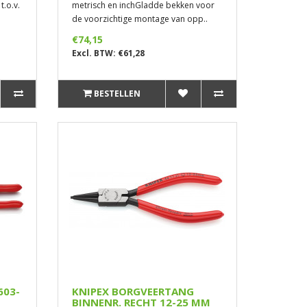
t.o.v.
metrisch en inchGladde bekken voor
de voorzichtige montage van opp..
€74,15
Excl. BTW: €61,28
BESTELLEN
603-
KNIPEX BORGVEERTANG
BINNENR. RECHT 12-25 MM