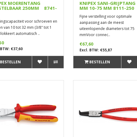
PEX MOERENTANG
KNIPEX SANI-GRIJPTANG
STELBAAR 250MM 8741-
MM 10-75 MM 8111-250
Fijne verstelling voor optimale
ngscapaciteit voor schroeven en
aanpassing aan de meest
n van 10 tot 32 mm (3/8" tot 1
uiteenlopende diameters tot 75
Blokkeert automatisch ..
mmVoor connec..
50
€67,60
 BTW: €37,60
Excl. BTW: €55,87
BESTELLEN
BESTELLEN