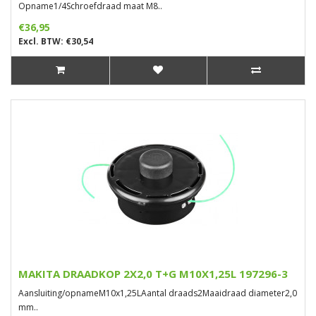
Opname1/4Schroefdraad maat M8..
€36,95
Excl. BTW: €30,54
MAKITA DRAADKOP 2X2,0 T+G M10X1,25L 197296-3
Aansluiting/opnameM10x1,25LAantal draads2Maaidraad diameter2,0
mm..