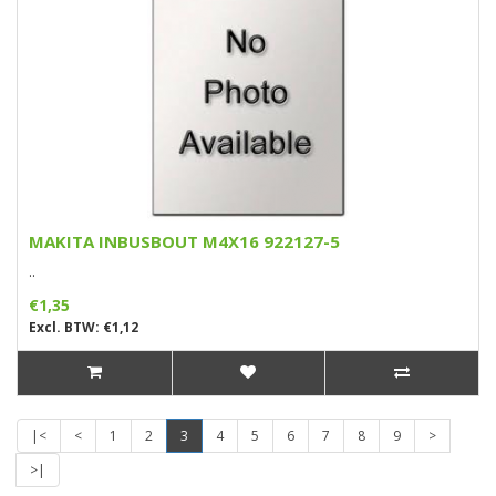
MAKITA INBUSBOUT M4X16 922127-5
..
€1,35
Excl. BTW: €1,12
|<
<
1
2
3
4
5
6
7
8
9
>
>|