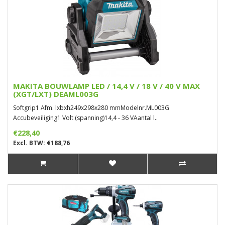
MAKITA BOUWLAMP LED / 14,4 V / 18 V / 40 V MAX
(XGT/LXT) DEAML003G
Softgrip1 Afm. lxbxh249x298x280 mmModelnr.ML003G
Accubeveiliging1 Volt (spanning)14,4 - 36 VAantal l..
€228,40
Excl. BTW: €188,76