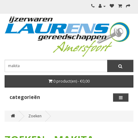
0 product(en) - €0,00
categorieën
Zoeken