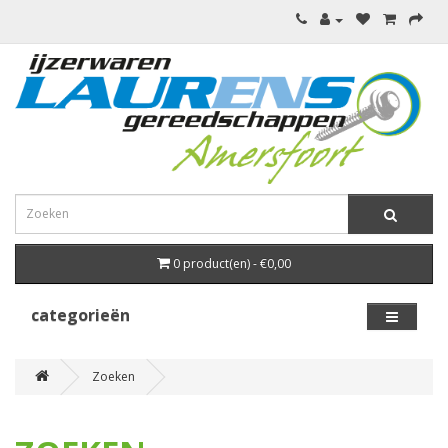
0 product(en) - €0,00
categorieën
Zoeken