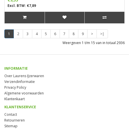
Excl. BTW: €7,89
1
2
3
4
5
6
7
8
9
>
>|
Weergeven 1 t/m 15 van in totaal 2936
INFORMATIE
Over Laurens IJzerwaren
Verzendinformatie
Privacy Policy
Algemene voorwaarden
Klantenkaart
KLANTENSERVICE
Contact
Retourneren
Sitemap