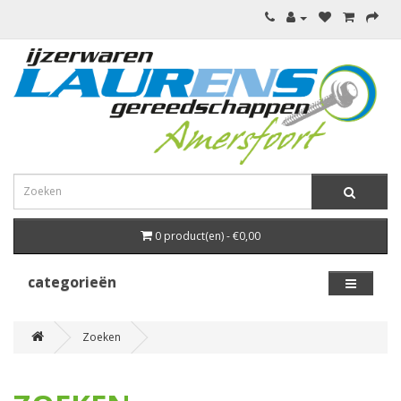
0 product(en) - €0,00
categorieën
Zoeken