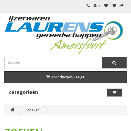
0 product(en) - €0,00
categorieën
Zoeken