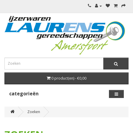
0 product(en) - €0,00
categorieën
Zoeken