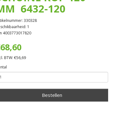
MM 6432-120
tikelnummer: 330328
schikbaarheid: 1
n 4003773017820
68,60
cl. BTW: €56,69
ntal
Bestellen