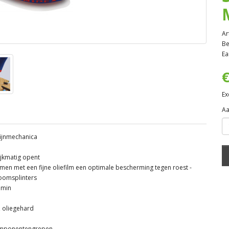
Ar
Be
Ea
€
Ex
Aa
 fijnmechanica
ijkmatig opent
 samen met een fijne oliefilm een optimale bescherming tegen roest -
roomsplinters
 min
, oliegehard
mponentengrepen