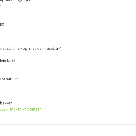
r
jst
met schuine kop, met klein facet, a=1
lein facet
 scharnier
 bekken
0328
,
snij -en kniptangen