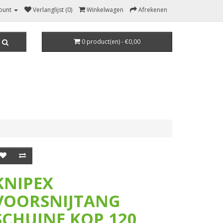
ount
Verlanglijst (0)
Winkelwagen
Afrekenen
0 product(en) - €0,00
KNIPEX
VOORSNIJTANG
SCHUINE KOP 120