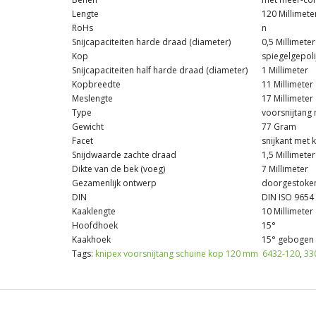
Lengte
120 Millimete
RoHs
n
Snijcapaciteiten harde draad (diameter)
0,5 Millimeter
Kop
spiegelgepoli
Snijcapaciteiten half harde draad (diameter)
1 Millimeter
Kopbreedte
11 Millimeter
Meslengte
17 Millimeter
Type
voorsnijtang 
Gewicht
77 Gram
Facet
snijkant met k
Snijdwaarde zachte draad
1,5 Millimeter
Dikte van de bek (voeg)
7 Millimeter
Gezamenlijk ontwerp
doorgestoken
DIN
DIN ISO 9654
Kaaklengte
10 Millimeter
Hoofdhoek
15°
Kaakhoek
15° gebogen
Tags:
knipex voorsnijtang schuine kop 120 mm 6432-120
,
33