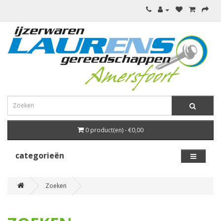
0 product(en) - €0,00
categorieën
Zoeken