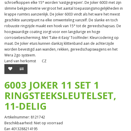
schroefkoppen elke 15° worden ‘vastgegrepen’. De Joker 6003 met zijn
slimme bekgeometrie vergroot het aantal toepassingsmogelijkheden in
krappe ruimtes aanzienlijk. De Joker 6003 vindt als het ware het meest
geschikte aanzetpunt na elke omwenteling vanzelf. De slanke en toch
robuuste ringzijde maakt een hoek van 15° tot de gereedschapsas. De
hoogwaardige coating zorgt voor een langdurige en hoge
corrosiebescherming. Met ‘Take-it-Easy’ Toolfinder: Kleurcodering op
maat. De Joker etuis kunnen dankzij klittenband aan de achterzijde
worden bevestigd aan wanden, rekken, gereedschapswagens en het
Wera 2go systeem.
Land van herkomst
CZ
6003 JOKER 11 SET 1
RINGSTEEKSLEUTELSET,
11-DELIG
Artikelnummer: 8121742
Beschikbaarheid: Niet op voorraad
Ean 4013288214195