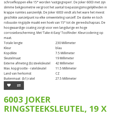
schroefkoppen elke 15° worden ‘vastgegrepen’. De Joker 6003 met zijn
slimme bekgeometrie vergroot het aantal toepassingsmogelijkheden in
krappe ruimtes aanzienlijk. De Joker 6003 vindt als het ware het meest
geschikte aanzetpunt na elke omwenteling vanzelf. De slanke en toch
robuuste ringzijde maakt een hoek van 15° tot de gereedschapsas. De
hoogwaardige coating zorgt voor een langdurige en hoge
corrosiebescherming. Met ‘Take-it-Easy’ Toolfinder: Kleurcodering op
maat.
Totale lengte
230 Millimeter
Kleur
blau
Kopdikte
7.5 Millimeter
Sleutelmaat
19 Millimeter
Externe afmeting (b) steeksleutel
42 Millimeter
Max. kopgrootte - ratelsleutel
11.5 Millimeter
Land van herkomst
CZ
Buitenmaat (b1) ratel
27.5 Millimeter
6003 JOKER
RINGSTEEKSLEUTEL, 19 X