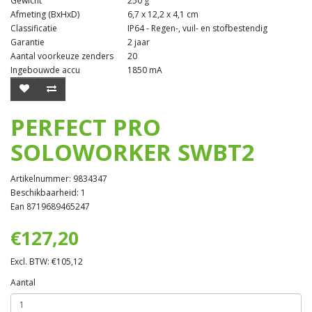
Gewicht
250 g
Afmeting (BxHxD)
6,7 x 12,2 x 4,1 cm
Classificatie
IP64 - Regen-, vuil- en stofbestendig
Garantie
2 jaar
Aantal voorkeuze zenders
20
Ingebouwde accu
1850 mA
PERFECT PRO
SOLOWORKER SWBT2
Artikelnummer: 9834347
Beschikbaarheid: 1
Ean 8719689465247
€127,20
Excl. BTW: €105,12
Aantal