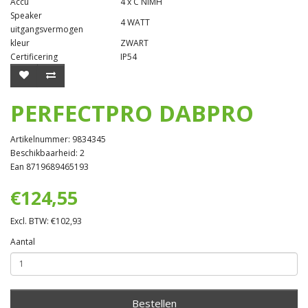
Accu
4 x C NiMH
Speaker
4 WATT
uitgangsvermogen
kleur
ZWART
Certificering
IP54
PERFECTPRO DABPRO
Artikelnummer: 9834345
Beschikbaarheid: 2
Ean 8719689465193
€124,55
Excl. BTW: €102,93
Aantal
Bestellen