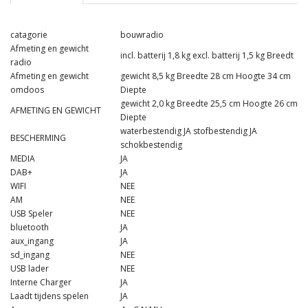
catagorie
bouwradio
Afmeting en gewicht
incl. batterij 1,8 kg excl. batterij 1,5 kg Breedt
radio
Afmeting en gewicht
gewicht 8,5 kg Breedte 28 cm Hoogte 34 cm
omdoos
Diepte
gewicht 2,0 kg Breedte 25,5 cm Hoogte 26 cm
AFMETING EN GEWICHT
Diepte
waterbestendig JA stofbestendig JA
BESCHERMING
schokbestendig
MEDIA
JA
DAB+
JA
WIFI
NEE
AM
NEE
USB Speler
NEE
bluetooth
JA
aux_ingang
JA
sd_ingang
NEE
USB lader
NEE
Interne Charger
JA
Laadt tijdens spelen
JA