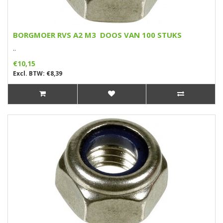
BORGMOER RVS A2 M3 DOOS VAN 100 STUKS
..
€10,15
Excl. BTW: €8,39