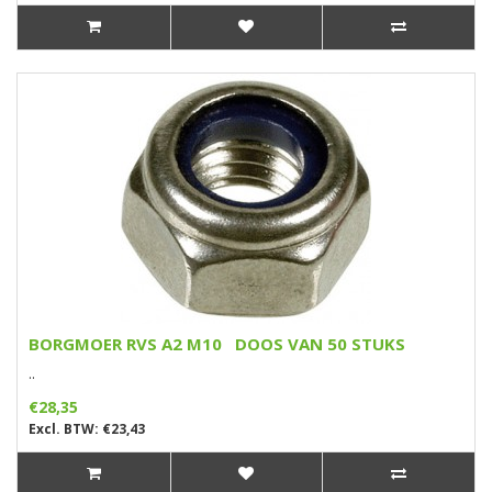
BORGMOER RVS A2 M10 DOOS VAN 50 STUKS
..
€28,35
Excl. BTW: €23,43