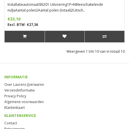
InstallatieautomaatSN201 Uitvoering1P+NMeeschakelende
nulJaAantal polen2Aantal polen (totaal)2Uitsch..
€33,10
Excl. BTW: €27,36
Weergeven 1 t/m 10 van in totaal 10
INFORMATIE
Over Laurens IJzerwaren
Verzendinformatie
Privacy Policy
Algemene voorwaarden
Klantenkaart
KLANTENSERVICE
Contact
Retourneren