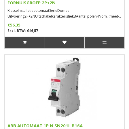
FORNUISGROEP 2P+2N
KlasseInstallatieautomaatSerieDomae
Uitvoering2P+2NUitschakelkarakteristiekBAantal polen4Nom. (meet-..
€56,35
Excl. BTW: €46,57
ABB AUTOMAAT 1P N SN201L B16A