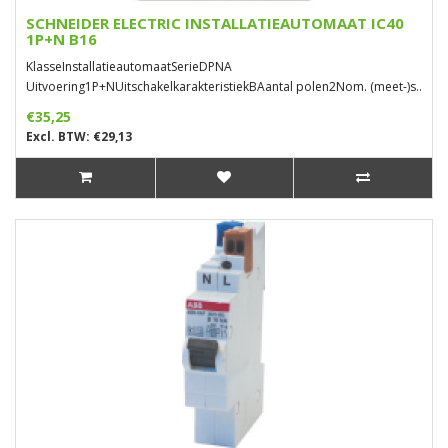
SCHNEIDER ELECTRIC INSTALLATIEAUTOMAAT IC40
1P+N B16
KlasseInstallatieautomaatSerieDPNA
Uitvoering1P+NUitschakelkarakteristiekBAantal polen2Nom. (meet-)s..
€35,25
Excl. BTW: €29,13