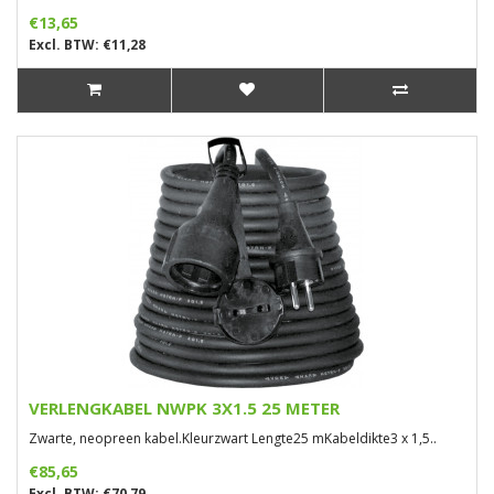
€13,65
Excl. BTW: €11,28
VERLENGKABEL NWPK 3X1.5 25 METER
Zwarte, neopreen kabel.Kleurzwart Lengte25 mKabeldikte3 x 1,5..
€85,65
Excl. BTW: €70,79