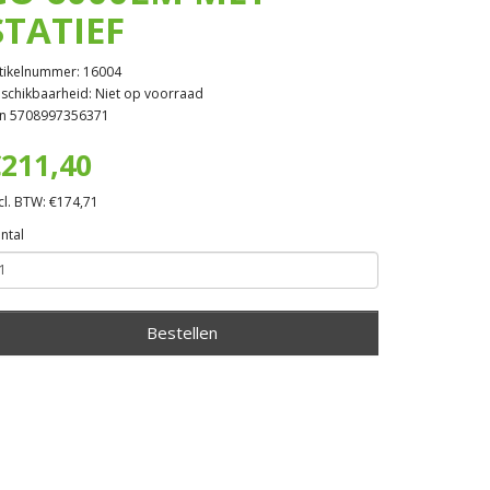
STATIEF
tikelnummer: 16004
schikbaarheid: Niet op voorraad
n 5708997356371
211,40
cl. BTW: €174,71
ntal
Bestellen