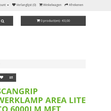
ount
Verlanglijst (0)
Winkelwagen
Afrekenen
0 product(en) - €0,00
SCANGRIP
WERKLAMP AREA LITE
CO 6000LM MET