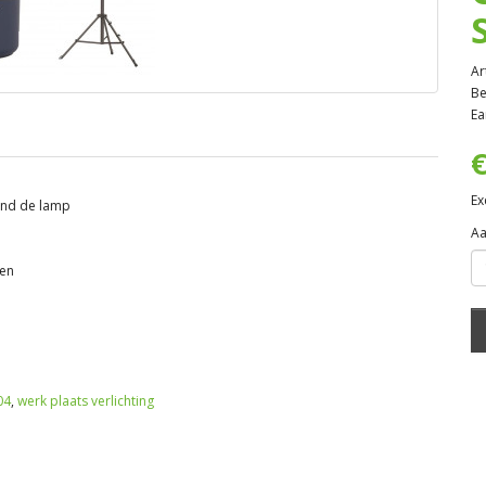
Ar
Be
Ea
€
Ex
rond de lamp
Aa
gen
04
,
werk plaats verlichting