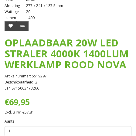
Afmeting
277 x 241 x 187.5 mm
Wattage
20
Lumen
1400
OPLAADBAAR 20W LED
STRALER 4000K 1400LUM
WERKLAMP ROOD NOVA
Artikelnummer: 5519297
Beschikbaarheid: 2
Ean 8715063473266
€69,95
Excl. BTW: €57,81
Aantal