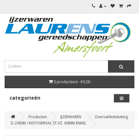
0 product(en) - €0,00
categorieën
Producten
IJZERWAREN
Overval/kistsluiting
D 2060B / KISTOVERVAL ST.VZ. 60MM ENKEL