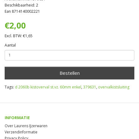
Beschikbaarheid: 2
Ean 8714140002221
€2,00
Excl. BTW: €1,65
Aantal
Bestellen
Tags:
d 2060b kistoverval st.vz. 60mm enkel
,
379631
,
overvalkistsluiting
INFORMATIE
Over Laurens IJzerwaren
Verzendinformatie
Privacy Policy