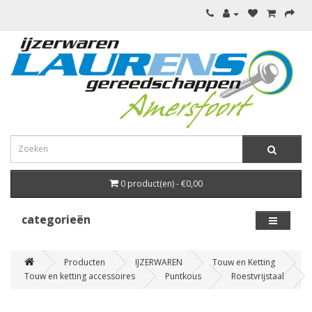
0 product(en) - €0,00
categorieën
Producten
IJZERWAREN
Touw en Ketting
Touw en ketting accessoires
Puntkous
Roestvrijstaal