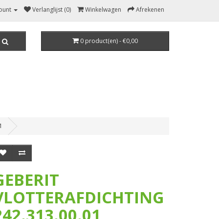
ount
Verlanglijst (0)
Winkelwagen
Afrekenen
0 product(en) - €0,00
1
GEBERIT
VLOTTERAFDICHTING
242.313.00.01