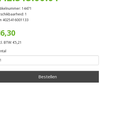
tikelnummer: 14471
schikbaarheid: 1
n 4025416001133
6,30
cl. BTW: €5,21
ntal
Bestellen