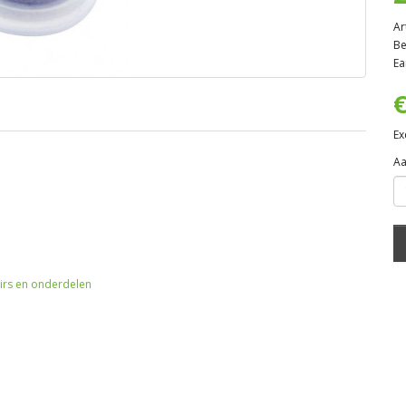
Ar
Be
Ea
€
Ex
Aa
irs en onderdelen