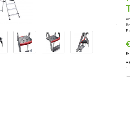
Ar
Be
Ea
€
Ex
Aa