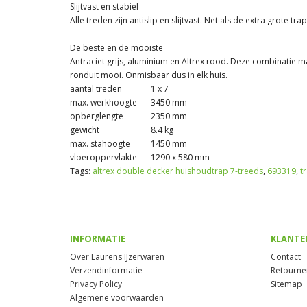
Slijtvast en stabiel
Alle treden zijn antislip en slijtvast. Net als de extra grote tra
De beste en de mooiste
Antraciet grijs, aluminium en Altrex rood. Deze combinati
ronduit mooi. Onmisbaar dus in elk huis.
aantal treden
1 x 7
max. werkhoogte
3450 mm
opberglengte
2350 mm
gewicht
8.4 kg
max. stahoogte
1450 mm
vloeroppervlakte
1290 x 580 mm
Tags:
altrex double decker huishoudtrap 7-treeds
,
693319
,
t
INFORMATIE
KLANTE
Over Laurens IJzerwaren
Contact
Verzendinformatie
Retourne
Privacy Policy
Sitemap
Algemene voorwaarden