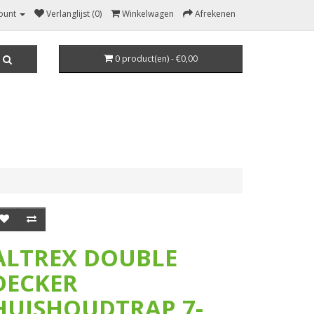
ount
Verlanglijst (0)
Winkelwagen
Afrekenen
0 product(en) - €0,00
ALTREX DOUBLE
DECKER
HUISHOUDTRAP 7-