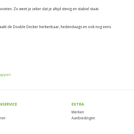
pvoeten. Zo weet je zeker dat je altijd stevig en stabiel staat.
e maakt de Double Decker herkenbaar, hedendaags en ook nog eens
rappen
NSERVICE
EXTRA
Merken
ren
Aanbiedingen