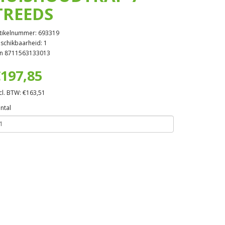
TREEDS
tikelnummer: 693319
schikbaarheid: 1
n 8711563133013
197,85
cl. BTW: €163,51
ntal