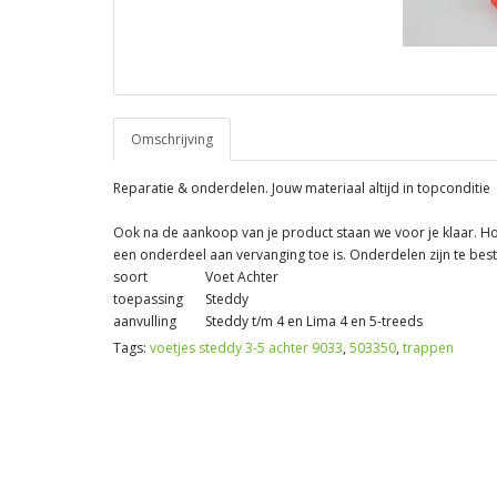
Omschrijving
Reparatie & onderdelen. Jouw materiaal altijd in topconditie
Ook na de aankoop van je product staan we voor je klaar. H
een onderdeel aan vervanging toe is. Onderdelen zijn te best
soort
Voet Achter
toepassing
Steddy
aanvulling
Steddy t/m 4 en Lima 4 en 5-treeds
Tags:
voetjes steddy 3-5 achter 9033
,
503350
,
trappen