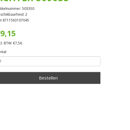
tikelnummer: 503350
schikbaarheid: 2
n 8711563107045
9,15
cl. BTW: €7,56
ntal
Bestellen