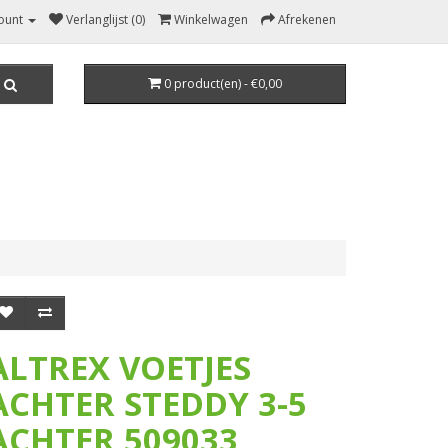
ount
Verlanglijst (0)
Winkelwagen
Afrekenen
0 product(en) - €0,00
ALTREX VOETJES
ACHTER STEDDY 3-5
ACHTER 509033