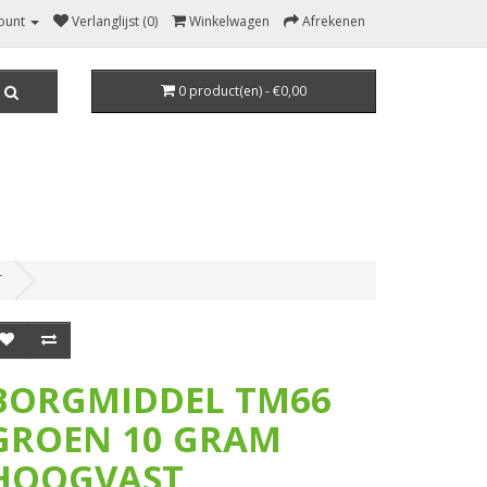
ount
Verlanglijst (0)
Winkelwagen
Afrekenen
0 product(en) - €0,00
T
BORGMIDDEL TM66
GROEN 10 GRAM
HOOGVAST