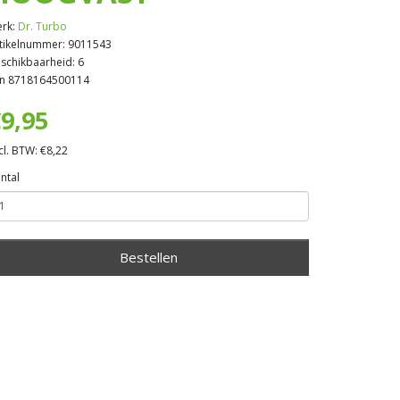
rk:
Dr. Turbo
tikelnummer: 9011543
schikbaarheid: 6
n 8718164500114
9,95
cl. BTW: €8,22
ntal
Bestellen