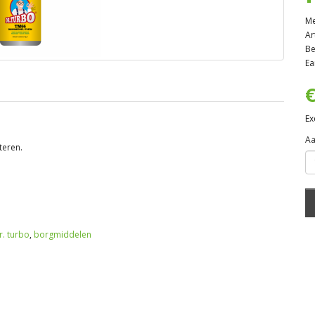
Me
Ar
Be
Ea
€
Ex
Aa
teren.
r. turbo
,
borgmiddelen