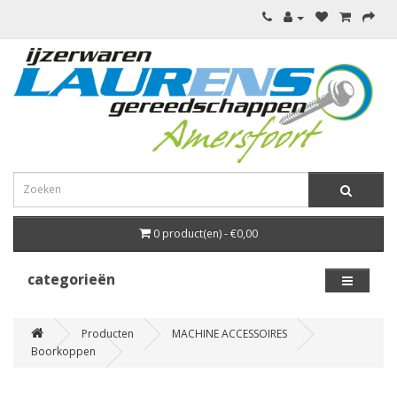
0 product(en) - €0,00
categorieën
Producten
MACHINE ACCESSOIRES
Boorkoppen