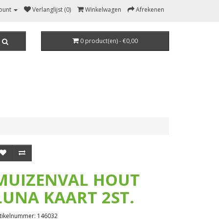
ount
Verlanglijst (0)
Winkelwagen
Afrekenen
0 product(en) - €0,00
MUIZENVAL HOUT
LUNA KAART 2ST.
tikelnummer: 146032