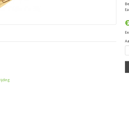
Be
Ea
€
Ex
Aa
ijding