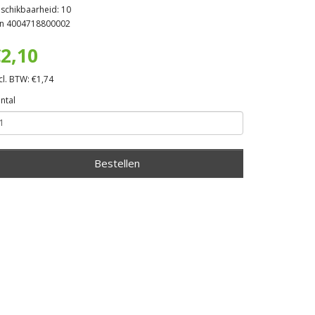
schikbaarheid: 10
n 4004718800002
2,10
cl. BTW: €1,74
ntal
Bestellen