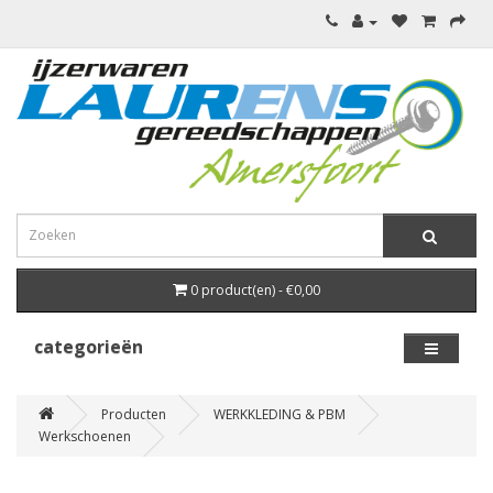
0 product(en) - €0,00
categorieën
Producten
WERKKLEDING & PBM
Werkschoenen