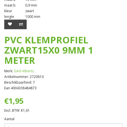
maat b
0,9 mm
kleur
zwart
lengte
1000 mm
PVC KLEMPROFIEL
ZWART15X0 9MM 1
METER
Merk:
GAH Alberts
Artikelnummer: 2720610
Beschikbaarheid: 7
Ean 4004338484873
€1,95
Excl. BTW: €1,61
Aantal