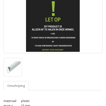
Omschrijving
materiaal
plastic
maat a
15 mm