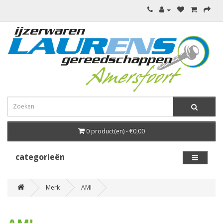
0 product(en) - €0,00
categorieën
Merk
AMI