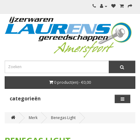
0 product(en) - €0,00
categorieën
Merk
Benegas Light