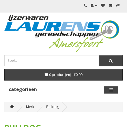
0 product(en) - €0,00
categorieën
Merk
Bulldog