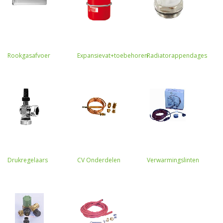
Rookgasafvoer
Expansievat+toebehoren
Radiatorappendages
Drukregelaars
CV Onderdelen
Verwarmingslinten