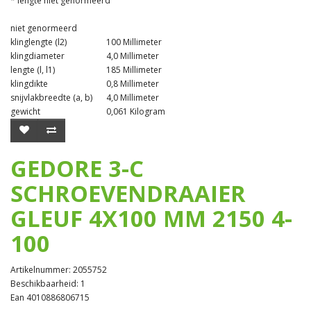
* lengte niet genormeerd
niet genormeerd
klinglengte (l2)
100 Millimeter
klingdiameter
4,0 Millimeter
lengte (l, l1)
185 Millimeter
klingdikte
0,8 Millimeter
snijvlakbreedte (a, b)
4,0 Millimeter
gewicht
0,061 Kilogram
GEDORE 3-C
SCHROEVENDRAAIER
GLEUF 4X100 MM 2150 4-
100
Artikelnummer: 2055752
Beschikbaarheid: 1
Ean 4010886806715