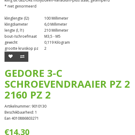
kling uit GEDORE molybdeen-vanadium-plus staal, getemperd
* niet genormeerd
klinglengte (l2)
100 Millimeter
klingdiameter
6,0 Millimeter
lengte (l, l1)
210 Millimeter
bout-/schroefmaat
M3,5 - M5
gewicht
0,119 Kilogram
grootte kruiskop pz
2
GEDORE 3-C
SCHROEVENDRAAIER PZ 2
2160 PZ 2
Artikelnummer: 9010130
Beschikbaarheid: 1
Ean 4010886803271
€14,30