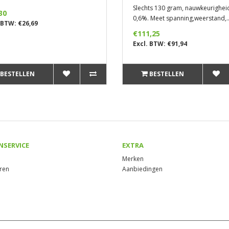
Slechts 130 gram, nauwkeurighei
30
0,6%. Meet spanning,weerstand,.
 BTW: €26,69
€111,25
Excl. BTW: €91,94
BESTELLEN
BESTELLEN
NSERVICE
EXTRA
Merken
ren
Aanbiedingen