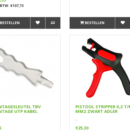
 BTW: €107,73
BESTELLEN
BESTELLEN
TAGESLEUTEL TBV
PISTOOL STRIPPER 0,2 T/
TAGE UTP KABEL
MM2 ZWART ADLER
..
5
€25,30