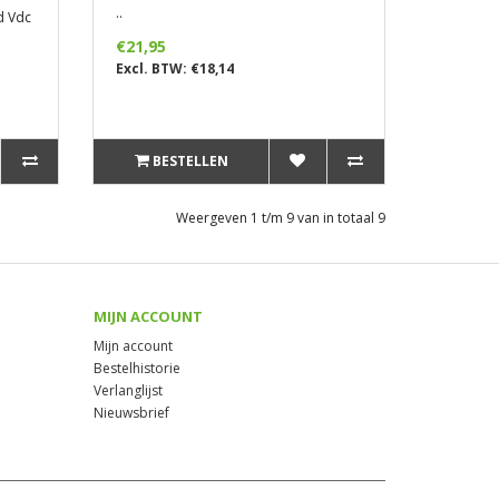
..
d Vdc
.
€21,95
Excl. BTW: €18,14
BESTELLEN
Weergeven 1 t/m 9 van in totaal 9
MIJN ACCOUNT
Mijn account
Bestelhistorie
Verlanglijst
Nieuwsbrief