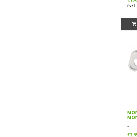
Excl.
MON
MON
..
€3,9