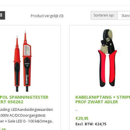
Sorteren op:
Product vergelijk (0)
POL SPANNINGTESTER
KABELKNIPTANG + STRIP
ERT 050262
PROF ZWART ADLER
iding: LEDAanduidingswaarden:
..
1.000V AC/DCDoorgangstest:
€29,95
r + Gele LED 0 - 100 k&Omega..
Excl. BTW: €24,75
,35