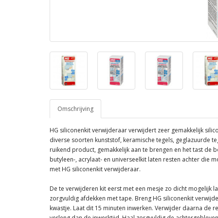
Omschrijving
HG siliconenkit verwijderaar verwijdert zeer gemakkelijk silic
diverse soorten kunststof, keramische tegels, geglazuurde t
ruikend product, gemakkelijk aan te brengen en het tast de 
butyleen-, acrylaat- en universeelkit laten resten achter die m
met HG siliconenkit verwijderaar.
De te verwijderen kit eerst met een mesje zo dicht mogelijk 
zorgvuldig afdekken met tape. Breng HG siliconenkit verwijd
kwastje. Laat dit 15 minuten inwerken. Verwijder daarna de re
verleng dan de inwerktijd. Haal zorgvuldig de achtergebleve