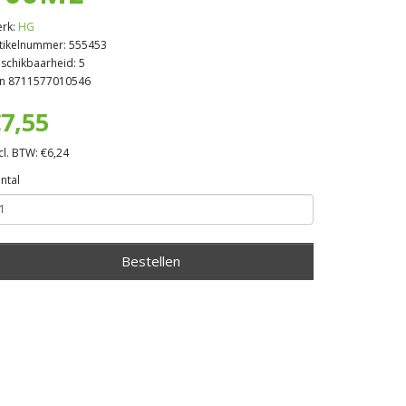
rk:
HG
tikelnummer: 555453
schikbaarheid: 5
n 8711577010546
7,55
cl. BTW: €6,24
ntal
Bestellen