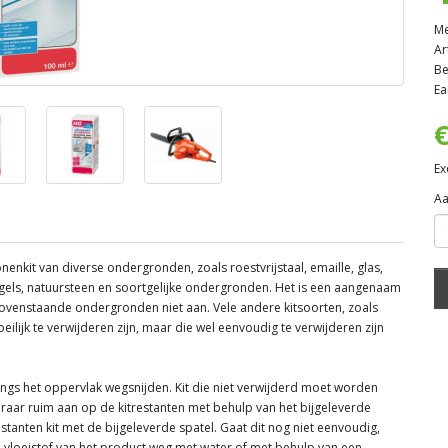
Me
Ar
Be
Ea
€
Ex
Aa
onenkit van diverse ondergronden, zoals roestvrijstaal, emaille, glas,
egels, natuursteen en soortgelijke ondergronden. Het is een aangenaam
bovenstaande ondergronden niet aan. Vele andere kitsoorten, zoals
oeilijk te verwijderen zijn, maar die wel eenvoudig te verwijderen zijn
langs het oppervlak wegsnijden. Kit die niet verwijderd moet worden
eraar ruim aan op de kitrestanten met behulp van het bijgeleverde
stanten kit met de bijgeleverde spatel. Gaat dit nog niet eenvoudig,
n vloeistof van het product weg met water of met behulp van een