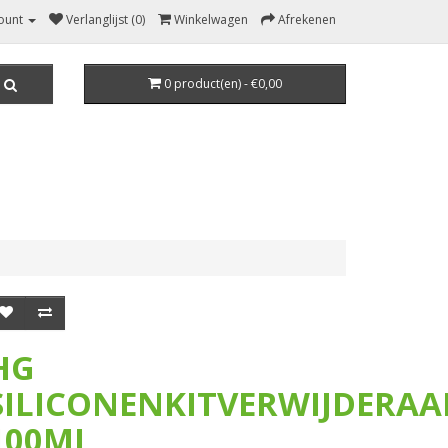
ount
Verlanglijst (0)
Winkelwagen
Afrekenen
0 product(en) - €0,00
HG
SILICONENKITVERWIJDERAA
100ML