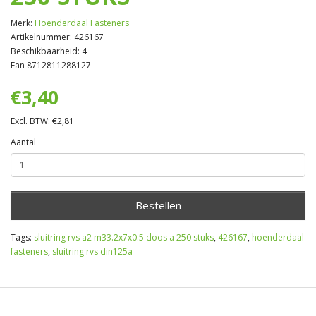
Merk:
Hoenderdaal Fasteners
Artikelnummer: 426167
Beschikbaarheid: 4
Ean 8712811288127
€3,40
Excl. BTW: €2,81
Aantal
Bestellen
Tags:
sluitring rvs a2 m33.2x7x0.5 doos a 250 stuks
,
426167
,
hoenderdaal
fasteners
,
sluitring rvs din125a