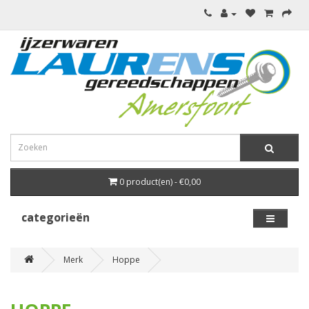
0 product(en) - €0,00
categorieën
Merk
Hoppe