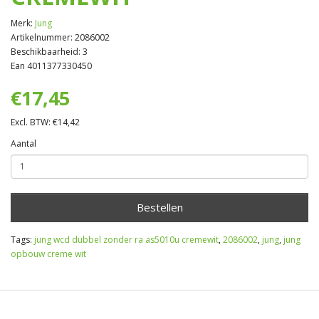
Merk:
Jung
Artikelnummer: 2086002
Beschikbaarheid: 3
Ean 4011377330450
€17,45
Excl. BTW: €14,42
Aantal
Bestellen
Tags:
jung wcd dubbel zonder ra as5010u cremewit
,
2086002
,
jung
,
jung
opbouw creme wit