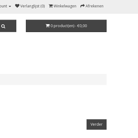
ount
Verlanglijst (0)
Winkelwagen
Afrekenen
0 product(en) - €0,00
Verder