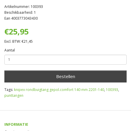
Artikelnummer: 100393
Beschikbaarheid: 1
Ean 4003773043430
€25,95
Excl. BTW: €21,45
Aantal
Bestellen
Tags:
knipex rondbuigtang gepol.comfort 140 mm 2201-140
,
100393
,
punttangen
INFORMATIE