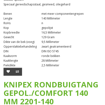
Speciaal gereedschapsstaal, gesmeed, oliegehard
Benen
met meer-componentengrepen
Lengte
140 Millimeter
RoHs
n
Kop
gepolijst
Kopbreedte
16,5 Millimeter
Gewicht
129 Gram
Dikte van de bek (voeg)
9,5 Millimeter
Oppervlaktebehandeling
zwart geatramenteerd
DIN
DIN ISO 5745
Kaakvorm
ronde bekken
Kaaklengte
28 Millimeter
Piekdikte
2,5 Millimeter
KNIPEX RONDBUIGTANG
GEPOL./COMFORT 140
MM 2201-140