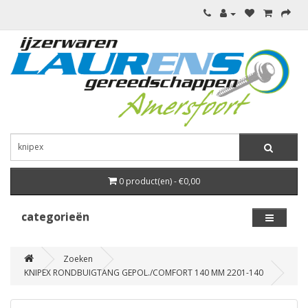
0 product(en) - €0,00
categorieën
Zoeken
KNIPEX RONDBUIGTANG GEPOL./COMFORT 140 MM 2201-140