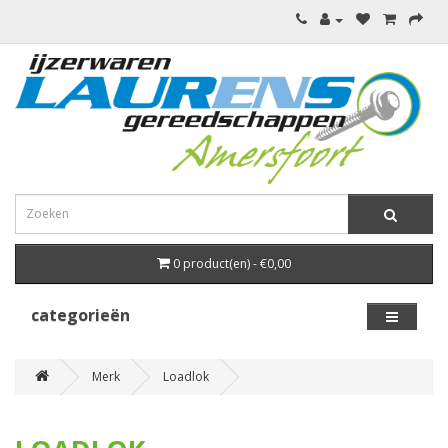
0 product(en) - €0,00
categorieën
Merk
Loadlok