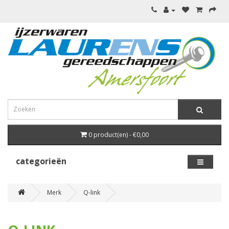
0 product(en) - €0,00
categorieën
Merk
Q-link