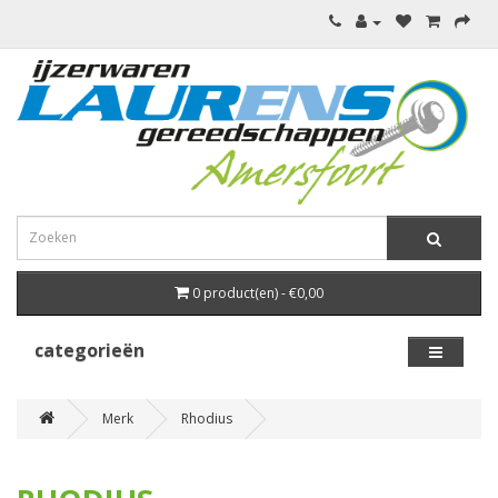
0 product(en) - €0,00
categorieën
Merk
Rhodius